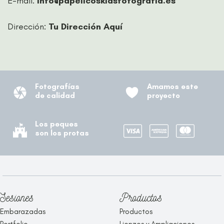
E-mail:
info@papelicoskidsfotografia.es
Dirección:
Tu Dirección Aquí
Fotografías
Amamos este
de calidad
proyecto
Los peques
son los protas
Sesiones
Productos
Embarazadas
Productos
Portfolio
Lienzos y Ampliaciones